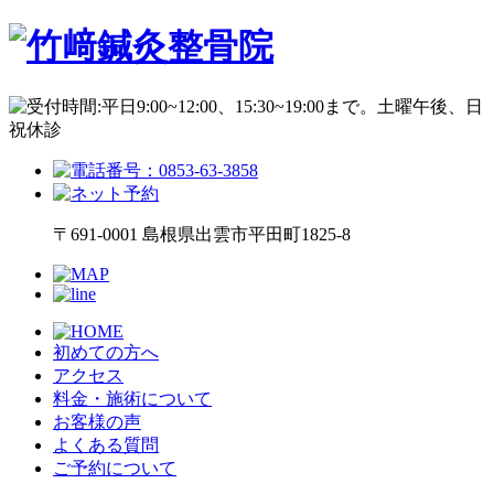
〒691-0001 島根県出雲市平田町1825-8
初めての方へ
アクセス
料金・施術について
お客様の声
よくある質問
ご予約について