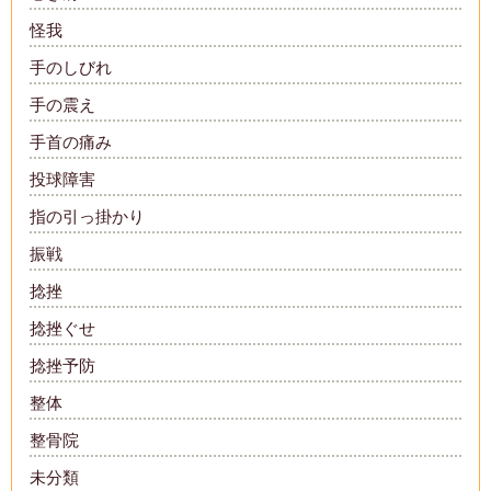
怪我
手のしびれ
手の震え
手首の痛み
投球障害
指の引っ掛かり
振戦
捻挫
捻挫ぐせ
捻挫予防
整体
整骨院
未分類