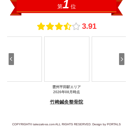
COPYRIGHT© takezaki-ss.com ALL RIGHTS RESERVED. Design by PORTALS