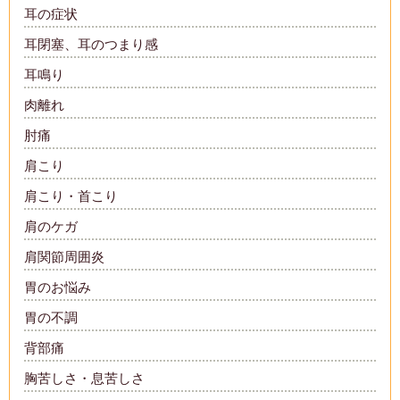
耳の症状
耳閉塞、耳のつまり感
耳鳴り
肉離れ
肘痛
肩こり
肩こり・首こり
肩のケガ
肩関節周囲炎
胃のお悩み
胃の不調
背部痛
胸苦しさ・息苦しさ