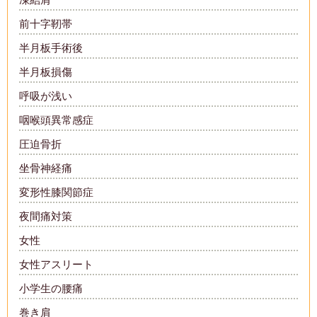
前十字靭帯
半月板手術後
半月板損傷
呼吸が浅い
咽喉頭異常感症
圧迫骨折
坐骨神経痛
変形性膝関節症
夜間痛対策
女性
女性アスリート
小学生の腰痛
巻き肩