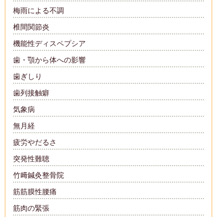
梅雨による不調
椎間関節炎
機能性ディスペプシア
歯・顎から体への影響
歯ぎしり
歯列接触癖
気象病
無月経
疲労やだるさ
突発性難聴
竹﨑鍼灸整骨院
筋筋膜性腰痛
筋肉の緊張