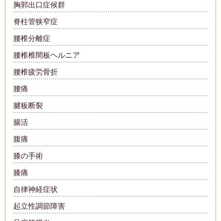
胸郭出口症候群
脊柱管狭窄症
腰椎分離症
腰椎椎間板ヘルニア
腰椎疲労骨折
腰痛
腱板断裂
腸活
腹痛
膝の手術
膝痛
自律神経症状
起立性調節障害