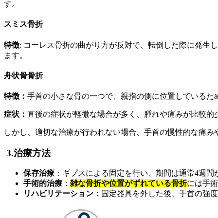
す
スミス骨折
特徴
: コーレス骨折の曲がり
ます。
舟状骨骨折
特徴：
手首の小さな骨の一つで、親指の側に位置しているた
症状：
直後の症状が軽微な場合が多く、腫れや痛みが比較的
しかし、適切な治療が行われない場合、手首の慢性的な痛み
3.治療方法
保存治療
：ギプスによる固定を行い、期間は通常4週間
手術的治療
：
雑な骨折や位置がずれている骨折
には手術
リハビリテーション：
固定器具を外した後、手首の強度