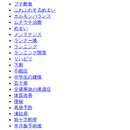
プチ断食
ふわふわするめまい
ホルモンバランス
ムチウチ治療
めまい
メンテナンス
ランナー膝
ランニング
ランニング障害
リハビリ
下痢
不眠症
中学生の腰痛
五十肩
交通事故の後遺症
体質改善
便秘
再発予防
凍結肩
前十字靭帯
半月板手術後