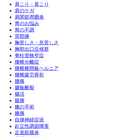
肩こり・首こり
肩のケガ
肩関節周囲炎
胃のお悩み
胃の不調
背部痛
胸苦しさ・息苦しさ
胸郭出口症候群
脊柱管狭窄症
腰椎分離症
腰椎椎間板ヘルニア
腰椎疲労骨折
腰痛
腱板断裂
腸活
腹痛
膝の手術
膝痛
自律神経症状
起立性調節障害
足底筋膜炎