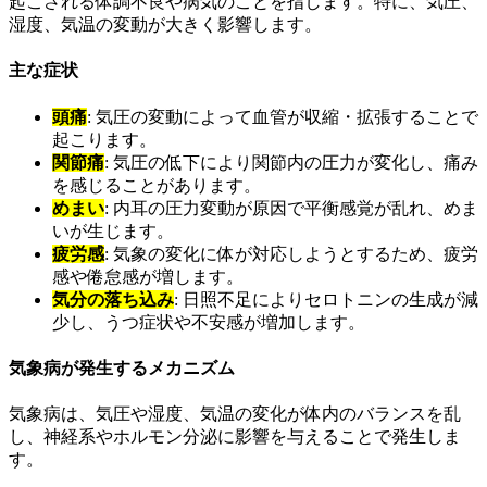
起こされる体調不良や病気のことを指します。特に、気圧、
湿度、気温の変動が大きく影響します。
主な症状
頭痛
: 気圧の変動によって血管が収縮・拡張することで
起こります。
関節痛
: 気圧の低下により関節内の圧力が変化し、痛み
を感じることがあります。
めまい
: 内耳の圧力変動が原因で平衡感覚が乱れ、めま
いが生じます。
疲労感
: 気象の変化に体が対応しようとするため、疲労
感や倦怠感が増します。
気分の落ち込み
: 日照不足によりセロトニンの生成が減
少し、うつ症状や不安感が増加します。
気象病が発生するメカニズム
気象病は、気圧や湿度、気温の変化が体内のバランスを乱
し、神経系やホルモン分泌に影響を与えることで発生しま
す。