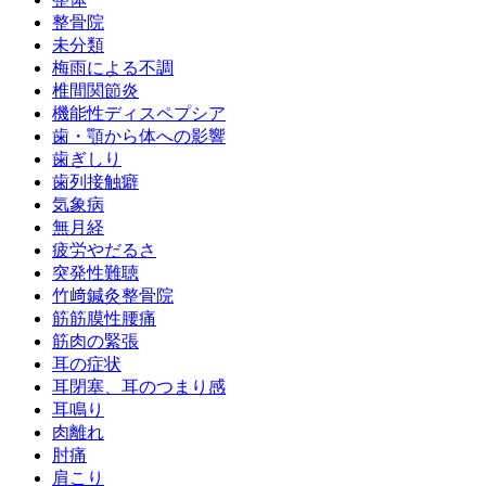
整骨院
未分類
梅雨による不調
椎間関節炎
機能性ディスペプシア
歯・顎から体への影響
歯ぎしり
歯列接触癖
気象病
無月経
疲労やだるさ
突発性難聴
竹﨑鍼灸整骨院
筋筋膜性腰痛
筋肉の緊張
耳の症状
耳閉塞、耳のつまり感
耳鳴り
肉離れ
肘痛
肩こり