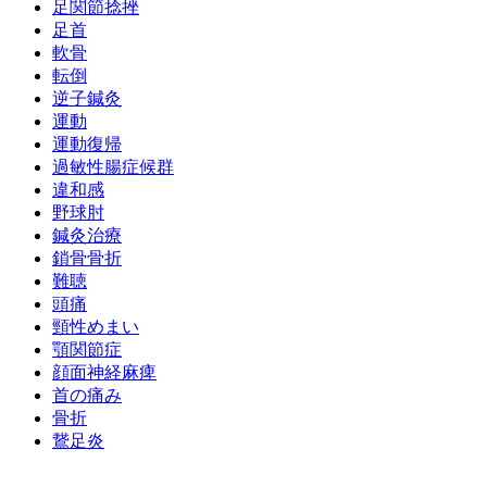
足関節捻挫
足首
軟骨
転倒
逆子鍼灸
運動
運動復帰
過敏性腸症候群
違和感
野球肘
鍼灸治療
鎖骨骨折
難聴
頭痛
頸性めまい
顎関節症
顔面神経麻痺
首の痛み
骨折
鵞足炎