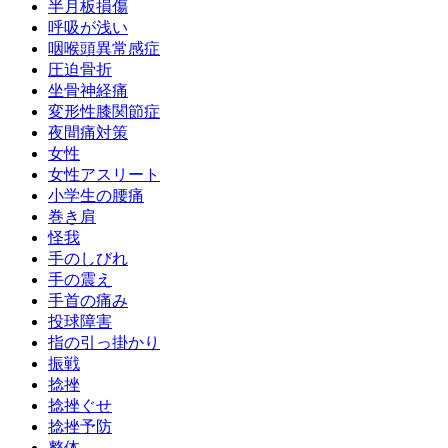
半月板損傷
呼吸が浅い
咽喉頭異常感症
圧迫骨折
坐骨神経痛
変形性膝関節症
夜間痛対策
女性
女性アスリート
小学生の腰痛
巻き肩
怪我
手のしびれ
手の震え
手首の痛み
投球障害
指の引っ掛かり
振戦
捻挫
捻挫ぐせ
捻挫予防
整体