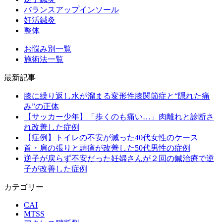
バランスアップインソール
妊活鍼灸
整体
お悩み別一覧
施術法一覧
最新記事
膝に繰り返し水が溜まる変形性膝関節症と“隠れた痛
み”の正体
【サッカー少年】「歩くのも痛い…」肉離れと診断さ
れ改善した症例
【症例】トイレの不安が減った40代女性のケース
首・肩の張りと頭痛が改善した50代男性の症例
逆子が戻らず不安だった妊婦さんが２回の鍼治療で逆
子が改善した症例
カテゴリー
CAI
MTSS