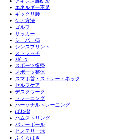
アキレス腱断裂
エネルギー不足
ギックリ腰
ケア方法
ゴルフ
サッカー
シーバー病
シンスプリント
ストレッチ
ｽﾎﾟｰﾂ
スポーツ復帰
スポーツ整体
スマホ首・ストレートネック
セルフケア
デスクワーク
トレーニング
パーソナルトレーニング
ばね指
ハムストリング
バレーボール
ヒステリー球
ふくらはぎ