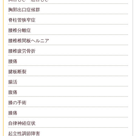
胸郭出口症候群
脊柱管狭窄症
腰椎分離症
腰椎椎間板ヘルニア
腰椎疲労骨折
腰痛
腱板断裂
腸活
腹痛
膝の手術
膝痛
自律神経症状
起立性調節障害