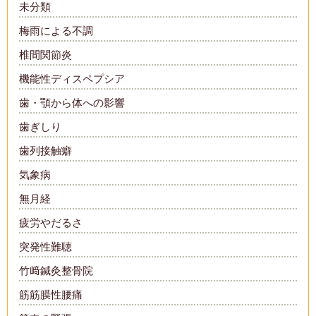
未分類
梅雨による不調
椎間関節炎
機能性ディスペプシア
歯・顎から体への影響
歯ぎしり
歯列接触癖
気象病
無月経
疲労やだるさ
突発性難聴
竹﨑鍼灸整骨院
筋筋膜性腰痛