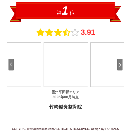
COPYRIGHT© takezaki-ss.com ALL RIGHTS RESERVED. Design by PORTALS