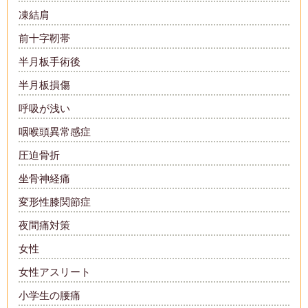
凍結肩
前十字靭帯
半月板手術後
半月板損傷
呼吸が浅い
咽喉頭異常感症
圧迫骨折
坐骨神経痛
変形性膝関節症
夜間痛対策
女性
女性アスリート
小学生の腰痛