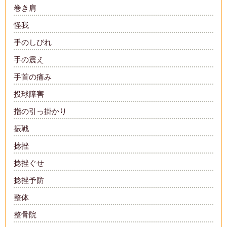
巻き肩
怪我
手のしびれ
手の震え
手首の痛み
投球障害
指の引っ掛かり
振戦
捻挫
捻挫ぐせ
捻挫予防
整体
整骨院