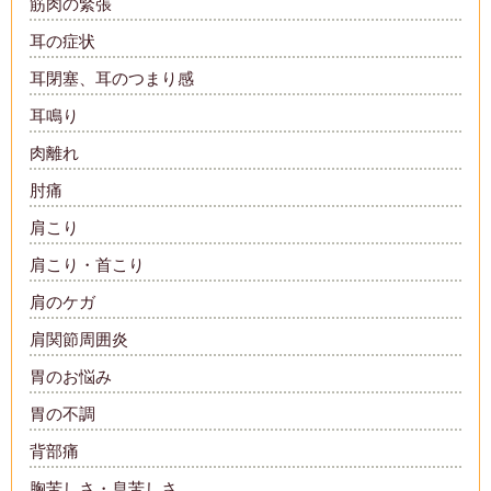
筋肉の緊張
耳の症状
耳閉塞、耳のつまり感
耳鳴り
肉離れ
肘痛
肩こり
肩こり・首こり
肩のケガ
肩関節周囲炎
胃のお悩み
胃の不調
背部痛
胸苦しさ・息苦しさ