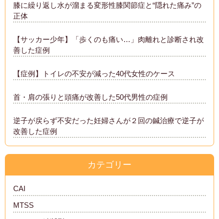
膝に繰り返し水が溜まる変形性膝関節症と“隠れた痛み”の
正体
【サッカー少年】「歩くのも痛い…」肉離れと診断され改
善した症例
【症例】トイレの不安が減った40代女性のケース
首・肩の張りと頭痛が改善した50代男性の症例
逆子が戻らず不安だった妊婦さんが２回の鍼治療で逆子が
改善した症例
カテゴリー
CAI
MTSS