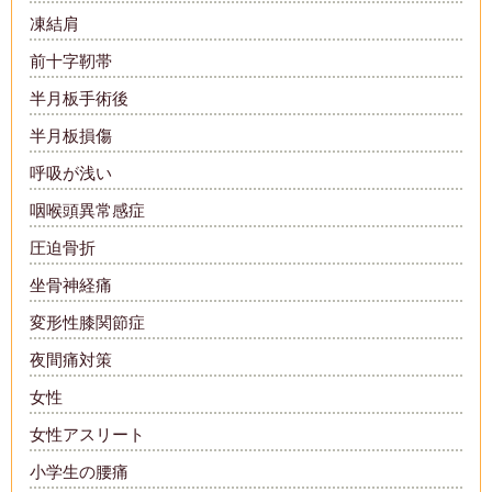
凍結肩
前十字靭帯
半月板手術後
半月板損傷
呼吸が浅い
咽喉頭異常感症
圧迫骨折
坐骨神経痛
変形性膝関節症
夜間痛対策
女性
女性アスリート
小学生の腰痛