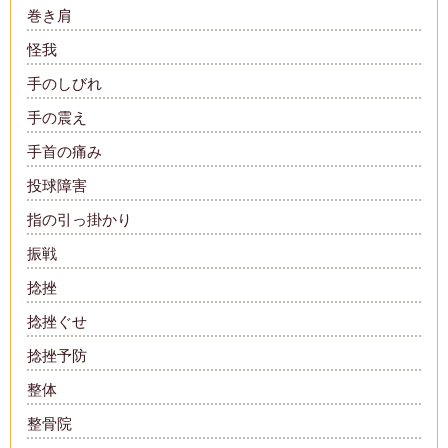
巻き肩
怪我
手のしびれ
手の震え
手首の痛み
投球障害
指の引っ掛かり
振戦
捻挫
捻挫ぐせ
捻挫予防
整体
整骨院