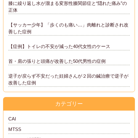
膝に繰り返し水が溜まる変形性膝関節症と“隠れた痛み”の
正体
【サッカー少年】「歩くのも痛い…」肉離れと診断され改
善した症例
【症例】トイレの不安が減った40代女性のケース
首・肩の張りと頭痛が改善した50代男性の症例
逆子が戻らず不安だった妊婦さんが２回の鍼治療で逆子が
改善した症例
カテゴリー
CAI
MTSS