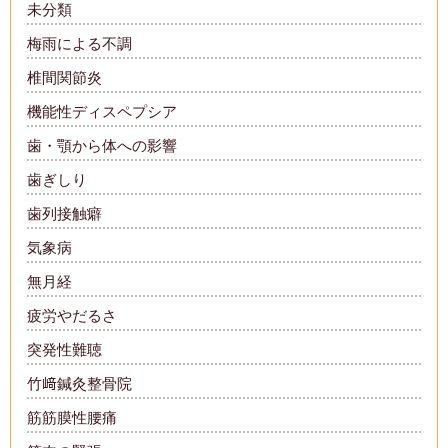
未分類
梅雨による不調
椎間関節炎
機能性ディスペプシア
歯・顎から体への影響
歯ぎしり
歯列接触癖
気象病
無月経
疲労やだるさ
突発性難聴
竹﨑鍼灸整骨院
筋筋膜性腰痛