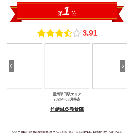
COPYRIGHT© takezaki-ss.com ALL RIGHTS RESERVED. Design by PORTALS