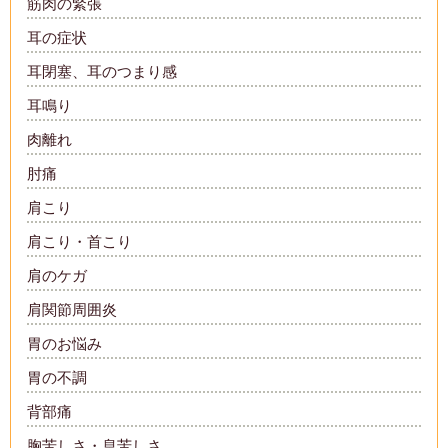
筋肉の緊張
耳の症状
耳閉塞、耳のつまり感
耳鳴り
肉離れ
肘痛
肩こり
肩こり・首こり
肩のケガ
肩関節周囲炎
胃のお悩み
胃の不調
背部痛
胸苦しさ・息苦しさ