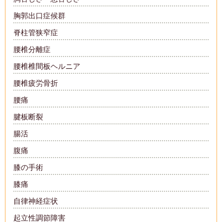
胸郭出口症候群
脊柱管狭窄症
腰椎分離症
腰椎椎間板ヘルニア
腰椎疲労骨折
腰痛
腱板断裂
腸活
腹痛
膝の手術
膝痛
自律神経症状
起立性調節障害