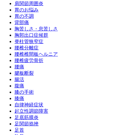
肩関節周囲炎
胃のお悩み
胃の不調
背部痛
胸苦しさ・息苦しさ
胸郭出口症候群
脊柱管狭窄症
腰椎分離症
腰椎椎間板ヘルニア
腰椎疲労骨折
腰痛
腱板断裂
腸活
腹痛
膝の手術
膝痛
自律神経症状
起立性調節障害
足底筋膜炎
足関節捻挫
足首