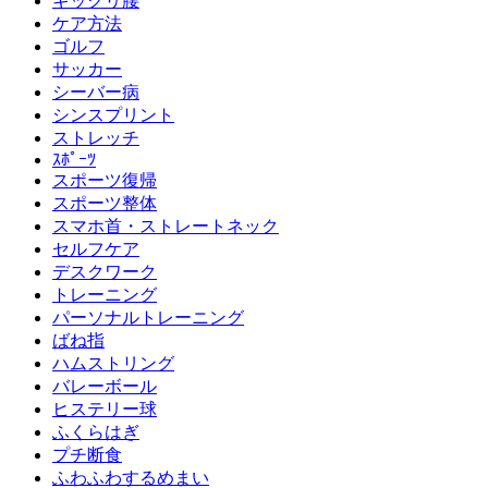
ギックリ腰
ケア方法
ゴルフ
サッカー
シーバー病
シンスプリント
ストレッチ
ｽﾎﾟｰﾂ
スポーツ復帰
スポーツ整体
スマホ首・ストレートネック
セルフケア
デスクワーク
トレーニング
パーソナルトレーニング
ばね指
ハムストリング
バレーボール
ヒステリー球
ふくらはぎ
プチ断食
ふわふわするめまい