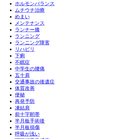
ホルモンバランス
ムチウチ治療
めまい
メンテナンス
ランナー膝
ランニング
ランニング障害
リハビリ
下痢
不眠症
中学生の腰痛
五十肩
交通事故の後遺症
体質改善
便秘
再発予防
凍結肩
前十字靭帯
半月板手術後
半月板損傷
呼吸が浅い