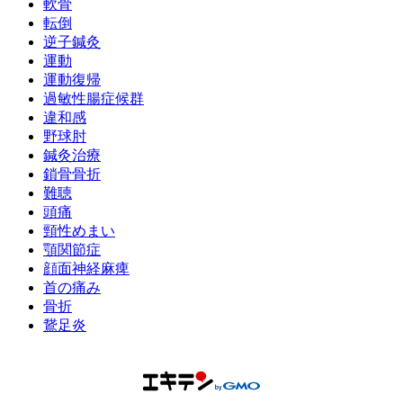
軟骨
転倒
逆子鍼灸
運動
運動復帰
過敏性腸症候群
違和感
野球肘
鍼灸治療
鎖骨骨折
難聴
頭痛
頸性めまい
顎関節症
顔面神経麻痺
首の痛み
骨折
鵞足炎