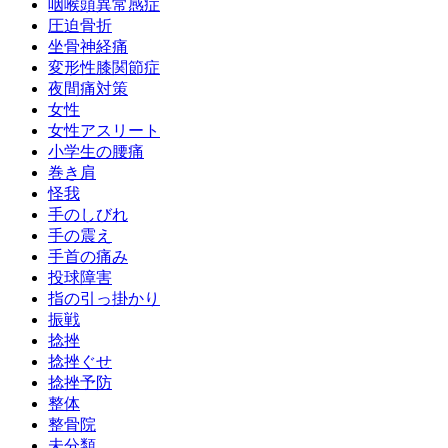
咽喉頭異常感症
圧迫骨折
坐骨神経痛
変形性膝関節症
夜間痛対策
女性
女性アスリート
小学生の腰痛
巻き肩
怪我
手のしびれ
手の震え
手首の痛み
投球障害
指の引っ掛かり
振戦
捻挫
捻挫ぐせ
捻挫予防
整体
整骨院
未分類