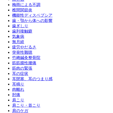
梅雨による不調
椎間関節炎
機能性ディスペプシア
歯・顎から体への影響
歯ぎしり
歯列接触癖
気象病
無月経
疲労やだるさ
突発性難聴
竹﨑鍼灸整骨院
筋筋膜性腰痛
筋肉の緊張
耳の症状
耳閉塞、耳のつまり感
耳鳴り
肉離れ
肘痛
肩こり
肩こり・首こり
肩のケガ