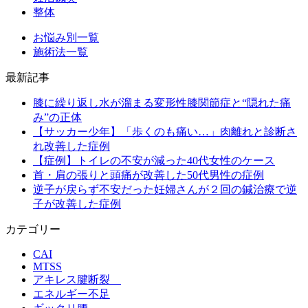
整体
お悩み別一覧
施術法一覧
最新記事
膝に繰り返し水が溜まる変形性膝関節症と“隠れた痛
み”の正体
【サッカー少年】「歩くのも痛い…」肉離れと診断さ
れ改善した症例
【症例】トイレの不安が減った40代女性のケース
首・肩の張りと頭痛が改善した50代男性の症例
逆子が戻らず不安だった妊婦さんが２回の鍼治療で逆
子が改善した症例
カテゴリー
CAI
MTSS
アキレス腱断裂
エネルギー不足