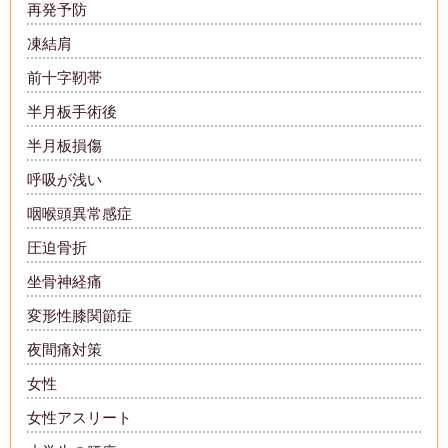
再発予防
凍結肩
前十字靭帯
半月板手術後
半月板損傷
呼吸が浅い
咽喉頭異常感症
圧迫骨折
坐骨神経痛
変形性膝関節症
夜間痛対策
女性
女性アスリート