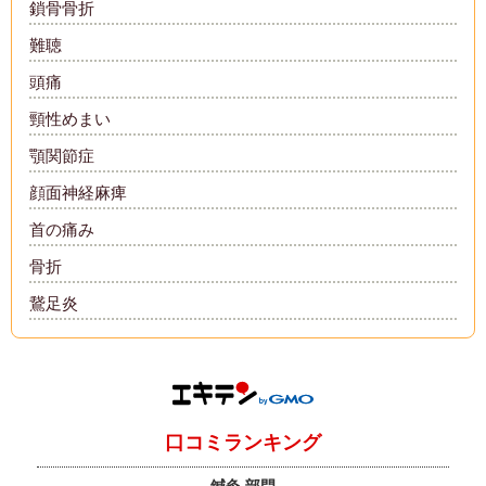
鎖骨骨折
難聴
頭痛
頸性めまい
顎関節症
顔面神経麻痺
首の痛み
骨折
鵞足炎