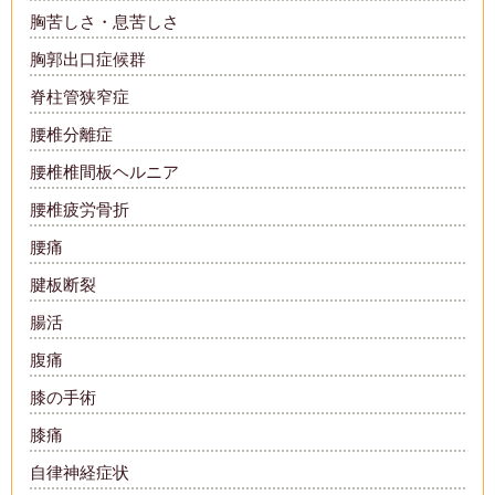
胸苦しさ・息苦しさ
胸郭出口症候群
脊柱管狭窄症
腰椎分離症
腰椎椎間板ヘルニア
腰椎疲労骨折
腰痛
腱板断裂
腸活
腹痛
膝の手術
膝痛
自律神経症状