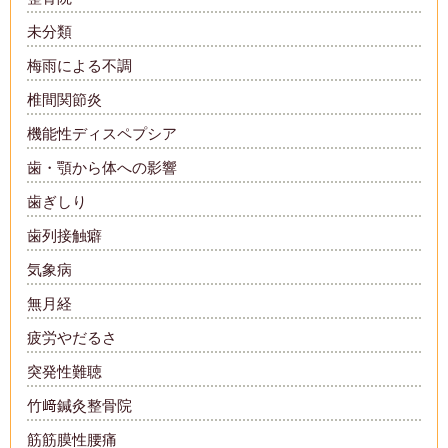
未分類
梅雨による不調
椎間関節炎
機能性ディスペプシア
歯・顎から体への影響
歯ぎしり
歯列接触癖
気象病
無月経
疲労やだるさ
突発性難聴
竹﨑鍼灸整骨院
筋筋膜性腰痛