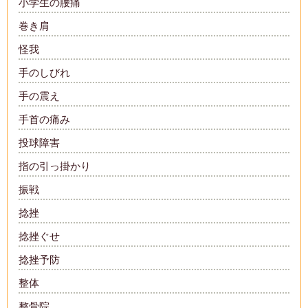
小学生の腰痛
巻き肩
怪我
手のしびれ
手の震え
手首の痛み
投球障害
指の引っ掛かり
振戦
捻挫
捻挫ぐせ
捻挫予防
整体
整骨院