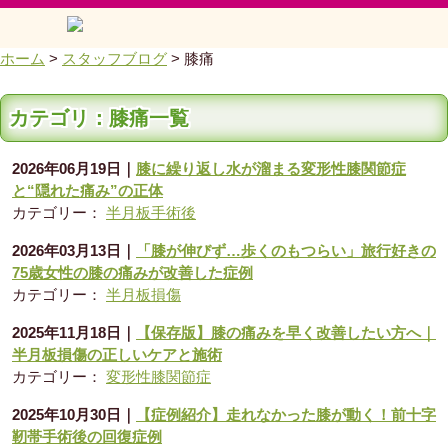
ホーム
>
スタッフブログ
>
膝痛
カテゴリ：膝痛一覧
2026年06月19日
｜
膝に繰り返し水が溜まる変形性膝関節症
と“隠れた痛み”の正体
カテゴリー：
半月板手術後
2026年03月13日
｜
「膝が伸びず…歩くのもつらい」旅行好きの
75歳女性の膝の痛みが改善した症例
カテゴリー：
半月板損傷
2025年11月18日
｜
【保存版】膝の痛みを早く改善したい方へ｜
半月板損傷の正しいケアと施術
カテゴリー：
変形性膝関節症
2025年10月30日
｜
【症例紹介】走れなかった膝が動く！前十字
靭帯手術後の回復症例