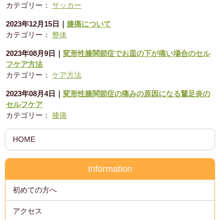
カテゴリー：
サッカー
2023年12月15日
｜
膝痛について
カテゴリー：
整体
2023年08月9日
｜
変形性膝関節症でお皿の下が痛い場合のセル
フケア方法
カテゴリー：
ケア方法
2023年08月4日
｜
変形性膝関節症の痛みの原因になる鵞足炎の
セルフケア
カテゴリー：
膝痛
HOME
Information
初めての方へ
アクセス