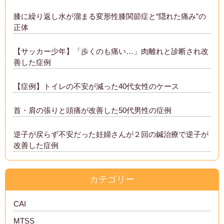
膝に繰り返し水が溜まる変形性膝関節症と“隠れた痛み”の
正体
【サッカー少年】「歩くのも痛い…」肉離れと診断され改
善した症例
【症例】トイレの不安が減った40代女性のケース
首・肩の張りと頭痛が改善した50代男性の症例
逆子が戻らず不安だった妊婦さんが２回の鍼治療で逆子が
改善した症例
カテゴリー
CAI
MTSS