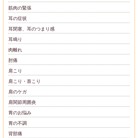
筋肉の緊張
耳の症状
耳閉塞、耳のつまり感
耳鳴り
肉離れ
肘痛
肩こり
肩こり・首こり
肩のケガ
肩関節周囲炎
胃のお悩み
胃の不調
背部痛